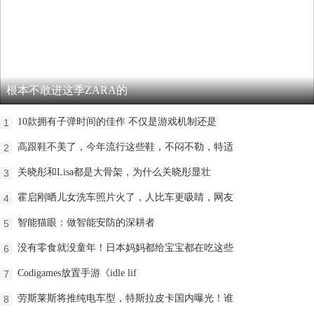
根本不敢进这季ZARA的
10款拥有子弹时间的佳作 不仅是游戏机制还是
1
高跟鞋不美了，今年流行这些鞋，不闷不勒，特适
2
关晓彤和Lisa都是大骨架，为什么关晓彤显壮
3
霍启刚晒儿女洗车照片火了，人比车更吸睛，网友
4
智能猫眼：做智能安防的深耕者
5
没有零食就没童年！日本妈妈都给宝宝都在吃这些
6
Codigames放置手游《idle lif
7
劳斯莱斯将推纯电车型，特斯拉皮卡国内曝光！谁
8