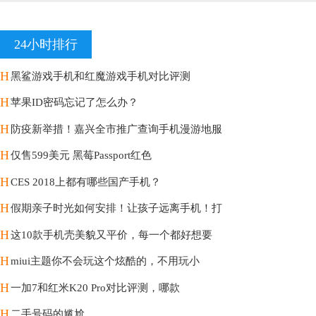
24小时排行
H
黑鲨游戏手机和红魔游戏手机对比评测
H
苹果ID密码忘记了怎么办？
H
防疫新举措！嘉兴全市推广查询手机漫游地服
H
仅售599美元 黑莓Passport红色
H
CES 2018上都有哪些国产手机？
H
假期亲子时光如何安排！让孩子远离手机！打
H
这10款手机壳美貌又平价，每一个都好想要
H
miui主题你不会玩这个炫酷的，不用玩小
H
一加7和红米K20 Pro对比评测，哪款
H
二手号码的尴尬