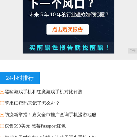
广告
24小时排行
H
黑鲨游戏手机和红魔游戏手机对比评测
H
苹果ID密码忘记了怎么办？
H
防疫新举措！嘉兴全市推广查询手机漫游地服
H
仅售599美元 黑莓Passport红色