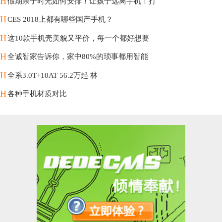
H
假期亲子时光如何安排！让孩子远离手机！打
H
CES 2018上都有哪些国产手机？
H
这10款手机壳美貌又平价，每一个都好想要
H
全诚智家告诉你，家中80%的琐事都用智能
H
全系3.0T+10AT 56.2万起 林
H
各种手机材质对比