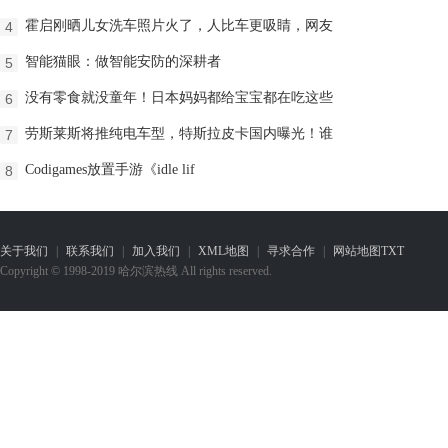
霍启刚晒儿女洗车照片火了，人比车更吸睛，网友
4
智能猫眼：做智能安防的深耕者
5
没有零食就没童年！日本妈妈都给宝宝都在吃这些
6
劳斯莱斯将推纯电车型，特斯拉皮卡国内曝光！谁
7
Codigames放置手游《idle lif
8
关于我们
|
联系我们
|
加入我们
|
XML地图
|
寻求合作
|
网站地图
TXT
Copyright © 1998-2019 哈尔滨热线 All rights reserved.