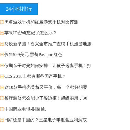
24小时排行
H
黑鲨游戏手机和红魔游戏手机对比评测
H
苹果ID密码忘记了怎么办？
H
防疫新举措！嘉兴全市推广查询手机漫游地服
H
仅售599美元 黑莓Passport红色
H
假期亲子时光如何安排！让孩子远离手机！打
H
CES 2018上都有哪些国产手机？
H
这10款手机壳美貌又平价，每一个都好想要
H
餐厅装修怎么能少了餐边柜！超级实用，30
H
中国商业电讯-财路通,
H
“锅”还是中国的？三星电子季度营业利润或