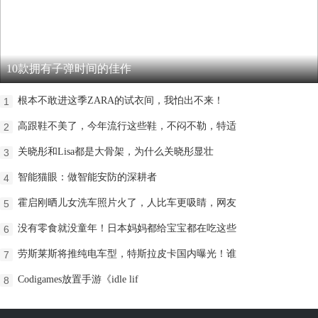
10款拥有子弹时间的佳作
根本不敢进这季ZARA的试衣间，我怕出不来！
1
高跟鞋不美了，今年流行这些鞋，不闷不勒，特适
2
关晓彤和Lisa都是大骨架，为什么关晓彤显壮
3
智能猫眼：做智能安防的深耕者
4
霍启刚晒儿女洗车照片火了，人比车更吸睛，网友
5
没有零食就没童年！日本妈妈都给宝宝都在吃这些
6
劳斯莱斯将推纯电车型，特斯拉皮卡国内曝光！谁
7
Codigames放置手游《idle lif
8