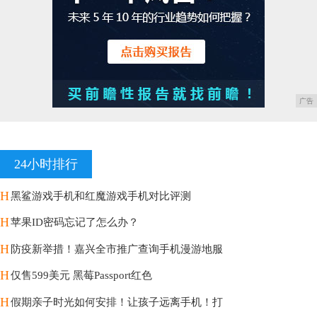
广告
24小时排行
H
黑鲨游戏手机和红魔游戏手机对比评测
H
苹果ID密码忘记了怎么办？
H
防疫新举措！嘉兴全市推广查询手机漫游地服
H
仅售599美元 黑莓Passport红色
H
假期亲子时光如何安排！让孩子远离手机！打