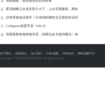
智能猫眼：做智能安防的深耕者
4
霍启刚晒儿女洗车照片火了，人比车更吸睛，网友
5
没有零食就没童年！日本妈妈都给宝宝都在吃这些
6
Codigames放置手游《idle lif
7
劳斯莱斯将推纯电车型，特斯拉皮卡国内曝光！谁
8
关于我们
|
联系我们
|
加入我们
|
XML地图
|
寻求合作
|
网站地图
TXT
Copyright © 1998-2019 哈尔滨热线 All rights reserved.