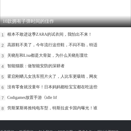
10款拥有子弹时间的佳作
根本不敢进这季ZARA的试衣间，我怕出不来！
1
高跟鞋不美了，今年流行这些鞋，不闷不勒，特适
2
关晓彤和Lisa都是大骨架，为什么关晓彤显壮
3
智能猫眼：做智能安防的深耕者
4
霍启刚晒儿女洗车照片火了，人比车更吸睛，网友
5
没有零食就没童年！日本妈妈都给宝宝都在吃这些
6
Codigames放置手游《idle lif
7
劳斯莱斯将推纯电车型，特斯拉皮卡国内曝光！谁
8