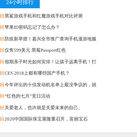
24小时排行
H
黑鲨游戏手机和红魔游戏手机对比评测
H
苹果ID密码忘记了怎么办？
H
防疫新举措！嘉兴全市推广查询手机漫游地服
H
仅售599美元 黑莓Passport红色
H
假期亲子时光如何安排！让孩子远离手机！打
H
CES 2018上都有哪些国产手机？
H
今年评出的十佳发动机名单上最没争议的，就
H
“红色的七月”党日活动
H
关爱老人，也许就是关爱未来的自己。
H
2020中国国际珠宝展隆重召开，富丽宝石