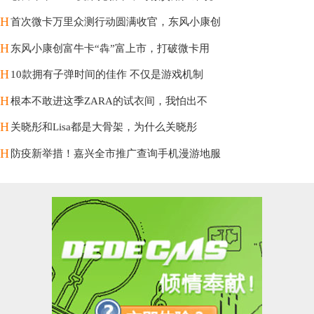
H
首次微卡万里众测行动圆满收官，东风小康创
H
东风小康创富牛卡“犇”富上市，打破微卡用
H
10款拥有子弹时间的佳作 不仅是游戏机制
H
根本不敢进这季ZARA的试衣间，我怕出不
H
关晓彤和Lisa都是大骨架，为什么关晓彤
H
防疫新举措！嘉兴全市推广查询手机漫游地服