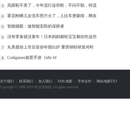
高跟鞋不美了，今年流行这些鞋，不闷不勒，特适
3
霍启刚晒儿女洗车照片火了，人比车更吸睛，网友
4
智能猫眼：做智能安防的深耕者
5
没有零食就没童年！日本妈妈都给宝宝都在吃这些
6
丸美股份上市后首份年报出炉 重营销轻研发何时
7
Codigames放置手游《idle lif
8
关于我们
|
联系我们
|
加入我们
|
XML地图
|
寻求合作
|
网站地图
TXT
Copyright © 1998-2019 哈尔滨热线 All rights reserved.