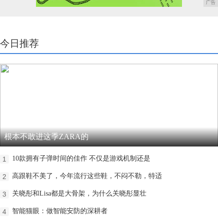
广告
今日推荐
根本不敢进这季ZARA的
10款拥有子弹时间的佳作 不仅是游戏机制还是
1
高跟鞋不美了，今年流行这些鞋，不闷不勒，特适
2
关晓彤和Lisa都是大骨架，为什么关晓彤显壮
3
智能猫眼：做智能安防的深耕者
4