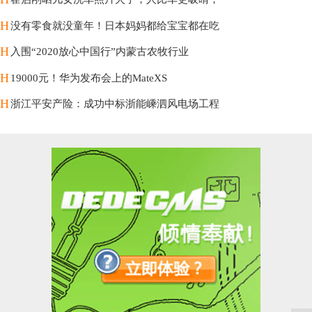
H
没有零食就没童年！日本妈妈都给宝宝都在吃
H
入围“2020放心中国行”内蒙古农牧行业
H
19000元！华为发布会上的MateXS
H
浙江平安产险：成功中标浙能嵊泗风电场工程