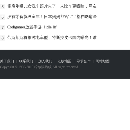
霍启刚晒儿女洗车照片火了，人比车更吸睛，网友
5
没有零食就没童年！日本妈妈都给宝宝都在吃这些
6
Codigames放置手游《idle lif
7
劳斯莱斯将推纯电车型，特斯拉皮卡国内曝光！谁
8
关于我们
|
联系我们
|
加入我们
|
老版地图
|
寻求合作
|
网站地图
Copyright © 1998-2019 哈尔滨热线 All rights reserved.