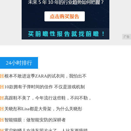
广告
24小时排行
H
根本不敢进这季ZARA的试衣间，我怕出不
H
10款拥有子弹时间的佳作 不仅是游戏机制
H
高跟鞋不美了，今年流行这些鞋，不闷不勒，
H
关晓彤和Lisa都是大骨架，为什么关晓彤
H
智能猫眼：做智能安防的深耕者
H
霍启刚晒儿女洗车照片火了，人比车更吸睛，